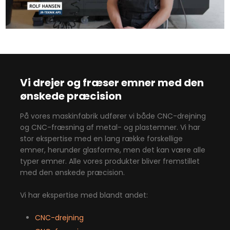
Vi drejer og fræser emner med den
ønskede præcision
​På vores maskinfabrik udfører vi både CNC-drejning
og CNC-fræsning af metal- og plastemner. Vi har
stor ekspertise med en lang række forskellige
emner, herunder glasforme, men det kan være alle
typer emner. Alle vores produkter bliver fremstillet
med den ønskede præcision.
Vi har ekspertise med blandt andet:
CNC-drejning