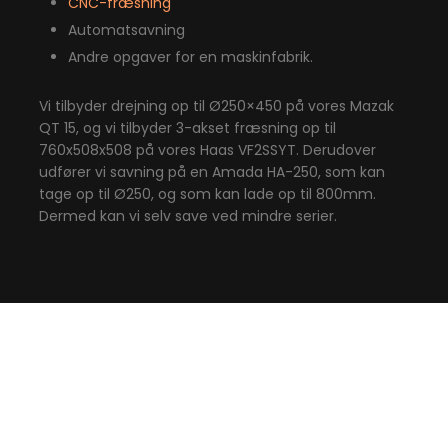
CNC-fræsning
Automatsavning
Andre opgaver for en maskinfabrik.
Vi tilbyder drejning op til Ø250×450 på vores Mazak
QT 15, og vi tilbyder 3-akset fræsning op til
760x508x508 på vores Haas VF2SSYT. Derudover
udfører vi savning på en Amada HA-250, som kan
tage op til Ø250, og som kan lade op til 800mm.
Dermed kan vi selv save ved mindre serier.