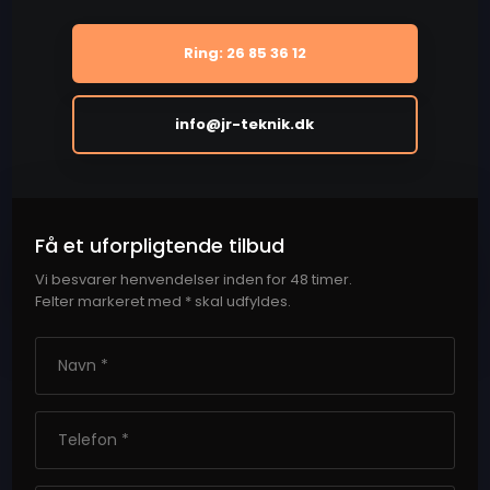
Ring: 26 85 36 12
info@jr-teknik.dk
Få et uforpligtende tilbud
Vi besvarer henvendelser inden for 48 timer.
​Felter markeret med * skal udfyldes.