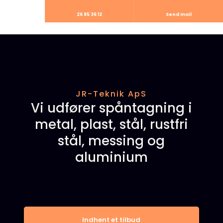
26 85 36 12
Send mail
JR-Teknik ApS
Vi udfører spåntagning i
metal, plast, stål, rustfri
stål, messing og
aluminium
Indhent et tilbud