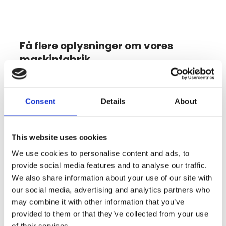
Få flere oplysninger om vores
maskinfabrik
​Kontakt os for at høre mere om vores maskinfabrik
eller for at høre om de specifikke ydelser, vi tilbyder.
Samtidig kan vi høre, hvad du har brug for, og i
Consent
Details
About
fællesskab kan vi finde frem til den løsning, som er
bedst for dig. Vi tilbyder naturligvis også rådgivning
og vejledning om hele processen.
This website uses cookies
We use cookies to personalise content and ads, to
Når vi kender mere til din opgave og dine konkrete
provide social media features and to analyse our traffic.
krav, kan vi udarbejde et uforpligtende tilbud på den
We also share information about your use of our site with
ønskede dreje- eller fræseopgave.
our social media, advertising and analytics partners who
may combine it with other information that you’ve
INDHENT ET TILBUD
provided to them or that they’ve collected from your use
of their services.